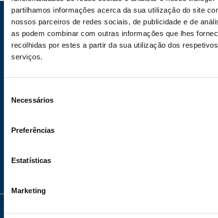
partilhamos informações acerca da sua utilização do site c
nossos parceiros de redes sociais, de publicidade e de análi
INFORMATION
ABOUT
PRIVACY
PARTNE
as podem combinar com outras informações que lhes forne
Courses
About
Privacy
recolhidas por estes a partir da sua utilização dos respetivos
serviços.
Instructors
us
Policy
Online
Get in
Terms
Seleção
Complaints
touch
&
Necessários
de
Book
Conditions
consentimento
+351
Cookie
Preferências
217 228 100
Policy
Estatísticas
education@maloclinics.com
Marketing