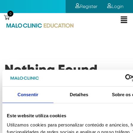
Register
Login
0
Nothing Found
It seems we can’t find what you’re looking for. Perhaps
Consentir
Detalhes
Sobre os 
searching can help.
Este website utiliza cookies
Utilizamos cookies para personalizar conteúdo e anúncios, f
funcionalidades de redes sociais e analisar o nosso tráfego